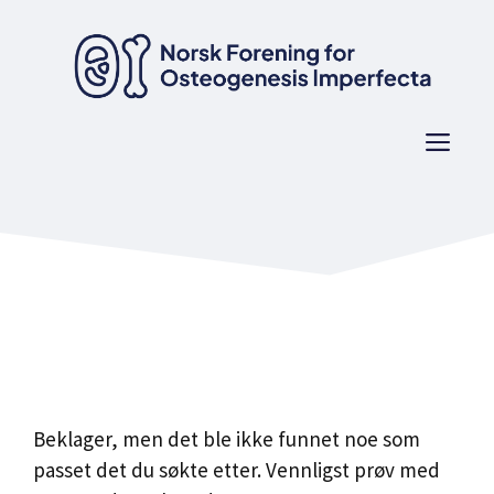
Hopp
til
innhold
Men
Beklager, men det ble ikke funnet noe som
passet det du søkte etter. Vennligst prøv med