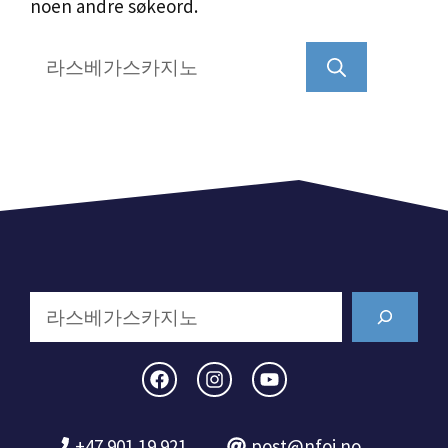
noen andre søkeord.
Søk
etter:
Search
+47 901 19 921
post@nfoi.no