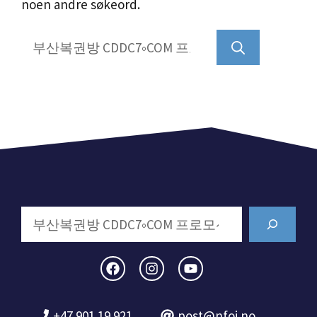
noen andre søkeord.
Søk
etter:
Search
+47 901 19 921
post@nfoi.no