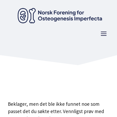
Hopp
til
innhold
Men
Beklager, men det ble ikke funnet noe som
passet det du søkte etter. Vennligst prøv med