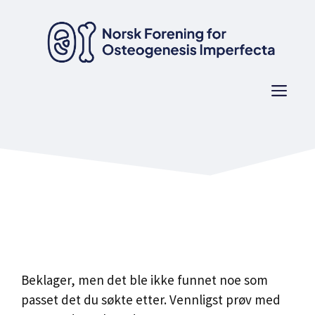
Hopp
til
innhold
Men
Beklager, men det ble ikke funnet noe som
passet det du søkte etter. Vennligst prøv med