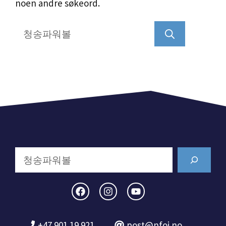
noen andre søkeord.
Søk
etter:
Search
+47 901 19 921
post@nfoi.no