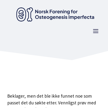
Hopp
til
innhold
Men
Beklager, men det ble ikke funnet noe som
passet det du søkte etter. Vennligst prøv med