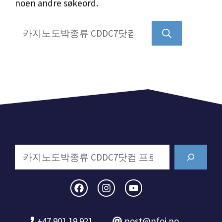
noen andre søkeord.
Søk
etter:
Search
+47 901 19 921
post@nfoi.no