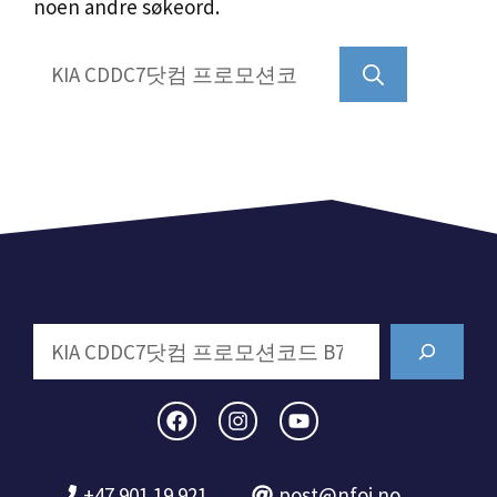
noen andre søkeord.
Søk
etter:
Search
+47 901 19 921
post@nfoi.no