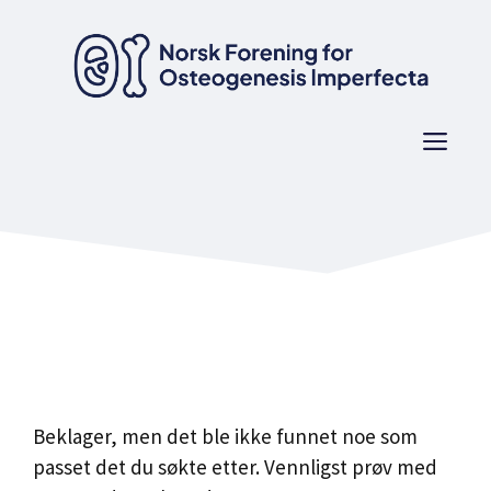
Hopp
til
innhold
Men
Beklager, men det ble ikke funnet noe som
passet det du søkte etter. Vennligst prøv med