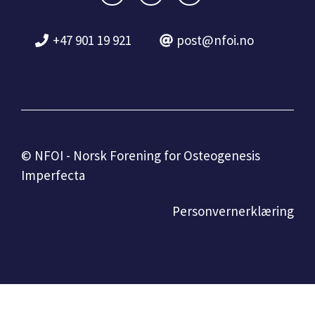
+47 901 19 921
post@nfoi.no
© NFOI - Norsk Forening for Osteogenesis
Imperfecta
Personvernerklæring