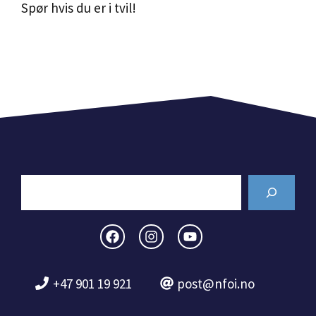
Spør hvis du er i tvil!
Search
+47 901 19 921
post@nfoi.no