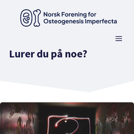
Hopp
til
innhold
Men
Lurer du på noe?