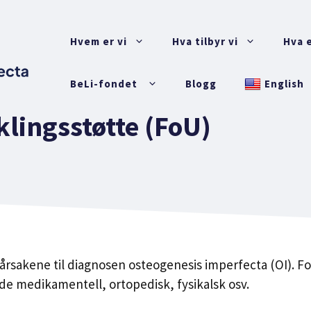
Hvem er vi
Hva tilbyr vi
Hva e
BeLi-fondet
Blogg
English
klingsstøtte (FoU)
å årsakene til diagnosen osteogenesis imperfecta (OI). F
de medikamentell, ortopedisk, fysikalsk osv.