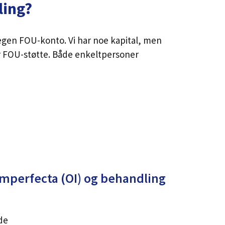
ling?
n egen FOU-konto. Vi har noe kapital, men
er FOU-støtte. Både enkeltpersoner
s imperfecta (OI) og behandling
de