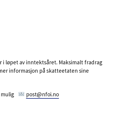
i løpet av inntektsåret. Maksimalt fradrag
e mer informasjon på skatteetaten sine
 mulig
post@nfoi.no