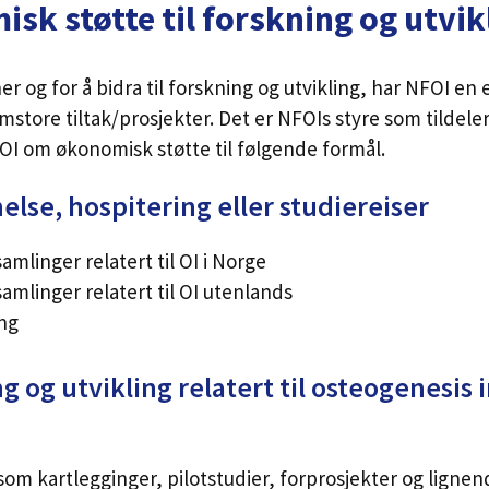
sk støtte til forskning og utvik
er og for å bidra til forskning og utvikling, har NFOI e
mstore tiltak/prosjekter. Det er NFOIs styre som tildel
OI om økonomisk støtte til følgende formål.
else, hospitering eller studiereiser
amlinger relatert til OI i Norge
amlinger relatert til OI utenlands
ing
ing og utvikling relatert til osteogenesi
som kartlegginger, pilotstudier, forprosjekter og lignen