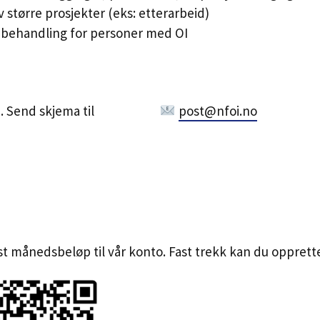
v større prosjekter (eks: etterarbeid)
e behandling for personer med OI
. Send skjema til
post@nfoi.no
st månedsbeløp til vår konto. Fast trekk kan du oppret