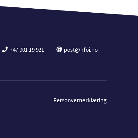
+47 901 19 921
post@nfoi.no
Personvernerklæring