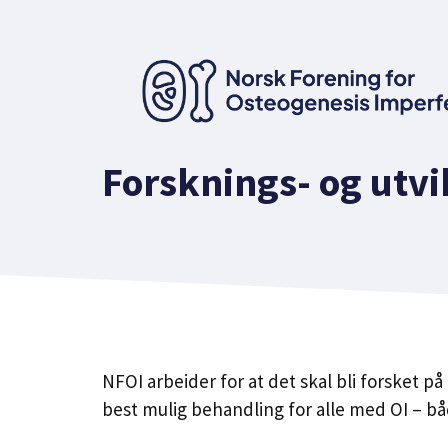
Hopp
til
innhold
Forsknings- og utvi
NFOI arbeider for at det skal bli forsket p
best mulig behandling for alle med OI – bå