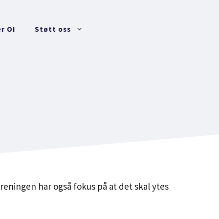
r OI
Støtt oss
oreningen har også fokus på at det skal ytes