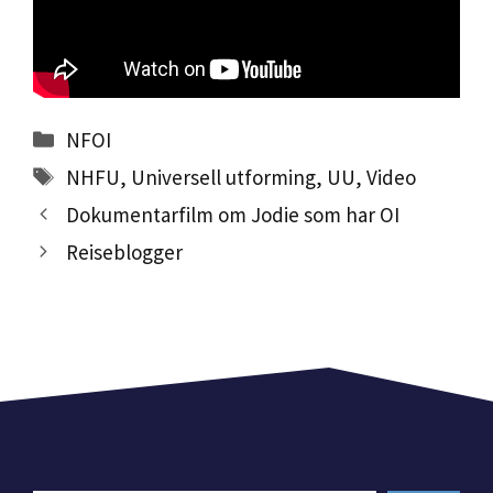
Kategorier
NFOI
Stikkord
NHFU
,
Universell utforming
,
UU
,
Video
Dokumentarfilm om Jodie som har OI
Reiseblogger