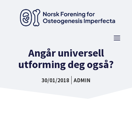
Hopp
til
innhold
Men
Angår universell
utforming deg også?
30/01/2018
ADMIN