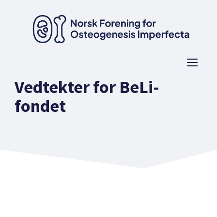
Hopp
til
innhold
Men
Vedtekter for BeLi-
fondet