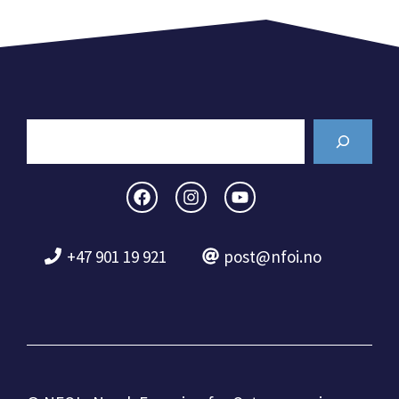
Search
+47 901 19 921
post@nfoi.no