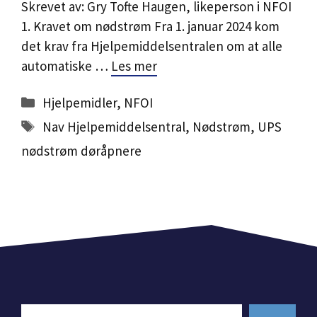
Skrevet av: Gry Tofte Haugen, likeperson i NFOI
1. Kravet om nødstrøm Fra 1. januar 2024 kom
det krav fra Hjelpemiddelsentralen om at alle
automatiske …
Les mer
Kategorier
Hjelpemidler
,
NFOI
Stikkord
Nav Hjelpemiddelsentral
,
Nødstrøm
,
UPS
nødstrøm døråpnere
Search