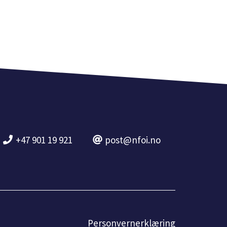
+47 901 19 921
post@nfoi.no
Personvernerklæring