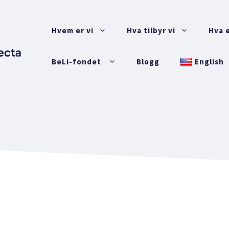
Hvem er vi
Hva tilbyr vi
Hva e
BeLi-fondet
Blogg
English