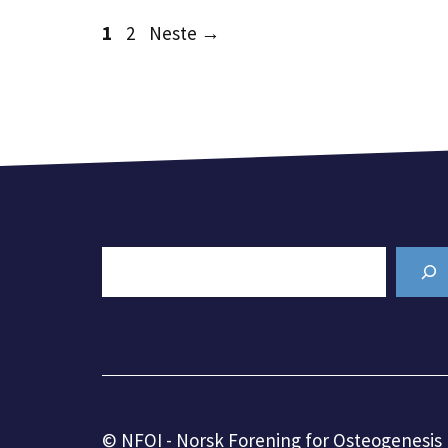
Side
Side
1
2
Neste
→
Search
© NFOI - Norsk Forening for Osteogenesis