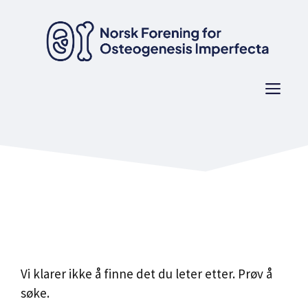
Hopp
til
innhold
Men
Vi klarer ikke å finne det du leter etter. Prøv å
søke.