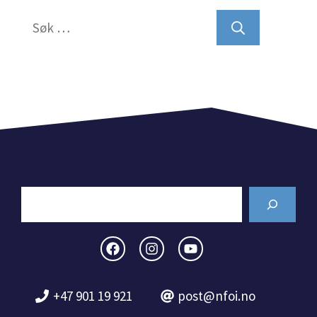
Søk
etter:
Search
+47 901 19 921
post@nfoi.no