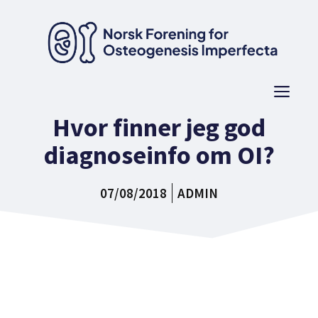
Hopp
til
innhold
Men
Hvor finner jeg god
diagnoseinfo om OI?
07/08/2018
ADMIN