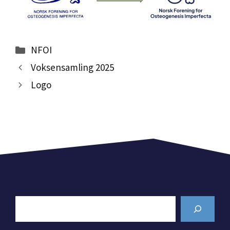
Kategorier
NFOI
Voksensamling 2025
Logo
Search