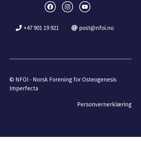
+47 901 19 921
post@nfoi.no
© NFOI - Norsk Forening for Osteogenesis
Imperfecta
Personvernerklæring