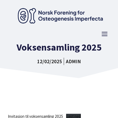
Hopp
til
innhold
Men
Voksensamling 2025
12/02/2025
ADMIN
Invitasjon til voksensamling 2025
Last ned