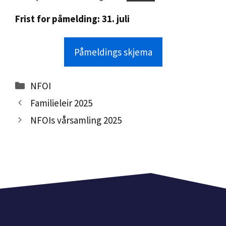
Frist for påmelding: 31. juli
Påmeldings skjema
Kategorier
NFOI
Familieleir 2025
NFOIs vårsamling 2025