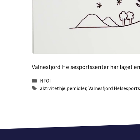
Valnesfjord Helsesportssenter har laget e
Kategorier
NFOI
Stikkord
aktivitethjelpemidler
,
Valnesfjord Helsesport