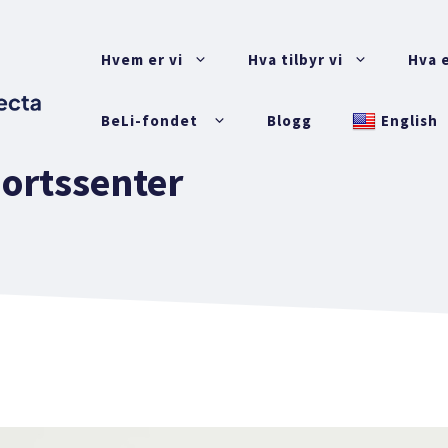
Hvem er vi
Hva tilbyr vi
Hva e
BeLi-fondet
Blogg
English
portssenter