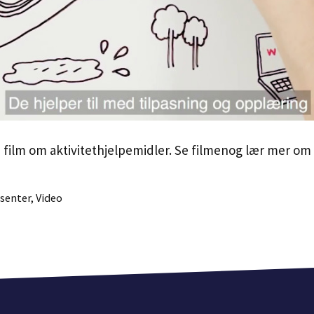
n film om aktivitethjelpemidler. Se filmenog lær mer o
ssenter
,
Video