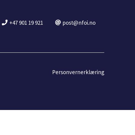
+47 901 19 921
post@nfoi.no
Personvernerklæring