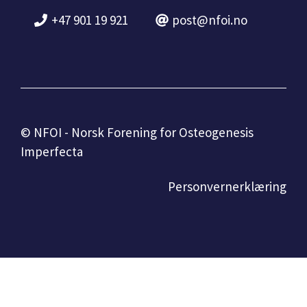
+47 901 19 921
post@nfoi.no
© NFOI - Norsk Forening for Osteogenesis
Imperfecta
Personvernerklæring